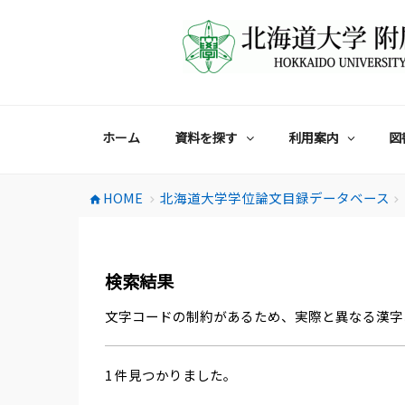
コ
ン
テ
ン
ツ
へ
ス
ホーム
資料を探す
利用案内
図
キ
ッ
プ
HOME
北海道大学学位論文目録データベース
home
chevron_right
chevron_right
検索結果
文字コードの制約があるため、実際と異なる漢字
1 件見つかりました。