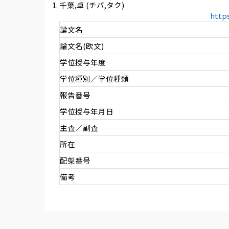
千葉,卓 (チバ,タク)
http
論文名
論文名(欧文)
学位授与年度
学位種別／学位種類
報告番号
学位授与年月日
主査／副査
所在
配架番号
備考