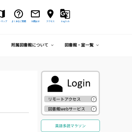
トマップ
よくあるご質問
お問合せ
アクセス
English
附属図書館について
図書館・室一覧
リモートアクセス
?
図書館webサービス
?
英語多読マラソン