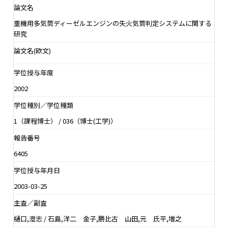
論文名
重機用多気筒ディーゼルエンジンの失火気筒判定システムに関する
研究
論文名(欧文)
学位授与年度
2002
学位種別／学位種類
1（課程博士） / 036（博士(工学)）
報告番号
6405
学位授与年月日
2003-03-25
主査／副査
樋口,澄志 / 石島,洋二 金子,勝比古 山田,元 氏平,増之