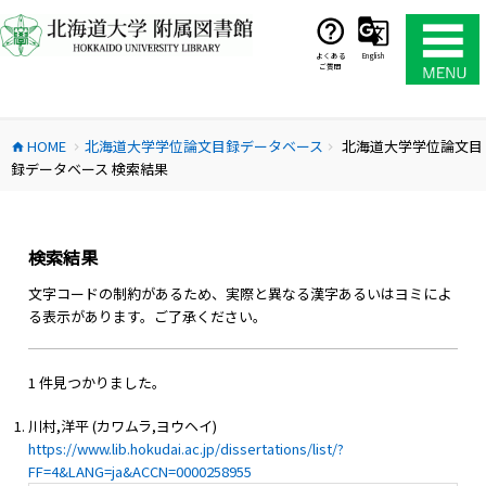
コ
ン
テ
よくある
English
ご質問
ン
ツ
へ
HOME
北海道大学学位論文目録データベース
北海道大学学位論文目
ス
home
chevron_right
chevron_right
録データベース 検索結果
キ
ッ
プ
検索結果
文字コードの制約があるため、実際と異なる漢字あるいはヨミによ
る表示があります。ご了承ください。
1 件見つかりました。
川村,洋平 (カワムラ,ヨウヘイ)
https://www.lib.hokudai.ac.jp/dissertations/list/?
FF=4&LANG=ja&ACCN=0000258955