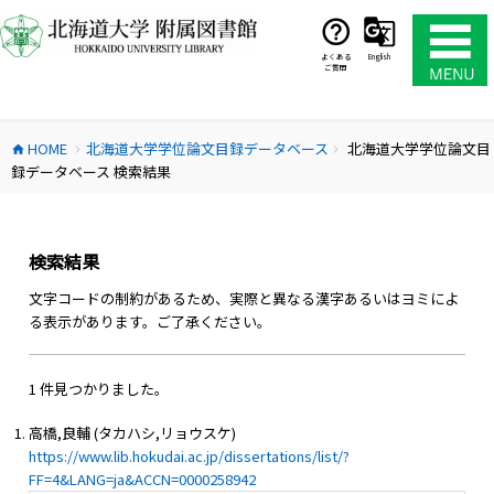
コ
ン
テ
よくある
English
ご質問
ン
ツ
へ
HOME
北海道大学学位論文目録データベース
北海道大学学位論文目
ス
home
chevron_right
chevron_right
録データベース 検索結果
キ
ッ
プ
検索結果
文字コードの制約があるため、実際と異なる漢字あるいはヨミによ
る表示があります。ご了承ください。
1 件見つかりました。
高橋,良輔 (タカハシ,リョウスケ)
https://www.lib.hokudai.ac.jp/dissertations/list/?
FF=4&LANG=ja&ACCN=0000258942