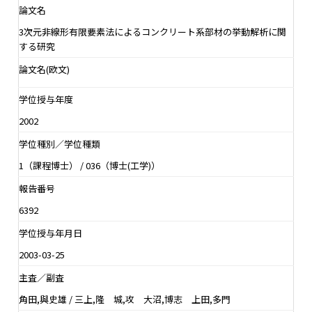
論文名
3次元非線形有限要素法によるコンクリート系部材の挙動解析に関
する研究
論文名(欧文)
学位授与年度
2002
学位種別／学位種類
1（課程博士） / 036（博士(工学)）
報告番号
6392
学位授与年月日
2003-03-25
主査／副査
角田,與史雄 / 三上,隆 城,攻 大沼,博志 上田,多門