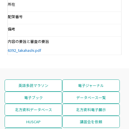
所在
配架番号
備考
内容の要旨と審査の要旨
6392_takahashi.pdf
英語多読マラソン
電子ジャーナル
電子ブック
データベース一覧
北方資料データベース
北方資料電子展示
HUSCAP
講習会を依頼