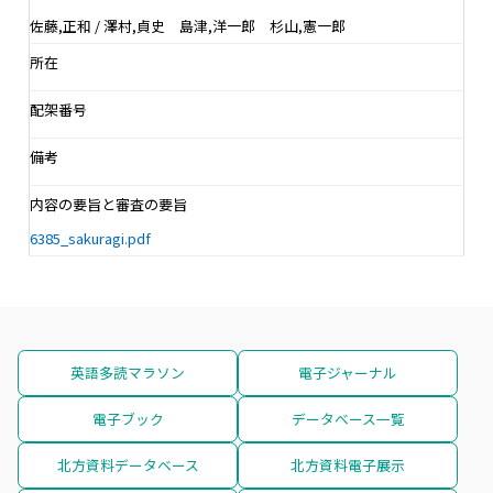
佐藤,正和 / 澤村,貞史 島津,洋一郎 杉山,憲一郎
所在
配架番号
備考
内容の要旨と審査の要旨
6385_sakuragi.pdf
英語多読マラソン
電子ジャーナル
電子ブック
データベース一覧
北方資料データベース
北方資料電子展示