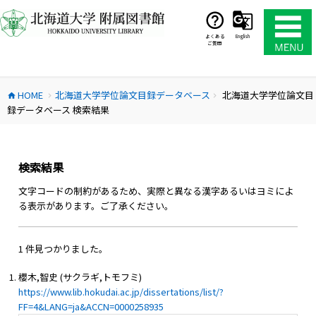
コ
ン
テ
よくある
English
ご質問
ン
ツ
へ
HOME
北海道大学学位論文目録データベース
北海道大学学位論文目
ス
home
chevron_right
chevron_right
録データベース 検索結果
キ
ッ
プ
検索結果
文字コードの制約があるため、実際と異なる漢字あるいはヨミによ
る表示があります。ご了承ください。
1 件見つかりました。
櫻木,智史 (サクラギ,トモフミ)
https://www.lib.hokudai.ac.jp/dissertations/list/?
FF=4&LANG=ja&ACCN=0000258935