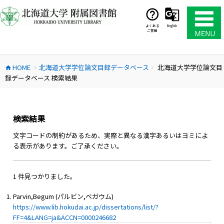
コ
ン
テ
よくある
English
ご質問
ン
ツ
へ
HOME
北海道大学学位論文目録データベース
北海道大学学位論文目
ス
home
chevron_right
chevron_right
録データベース 検索結果
キ
ッ
プ
検索結果
文字コードの制約があるため、実際と異なる漢字あるいはヨミによ
る表示があります。ご了承ください。
1 件見つかりました。
Parvin,Begum (パルビン,ベガウム)
https://www.lib.hokudai.ac.jp/dissertations/list/?
FF=4&LANG=ja&ACCN=0000246682