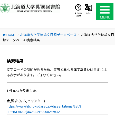
コ
ン
テ
よくある
English
ご質問
ン
ツ
へ
HOME
北海道大学学位論文目録データベース
北海道大学学位論文目
ス
home
chevron_right
chevron_right
録データベース 検索結果
キ
ッ
プ
検索結果
文字コードの制約があるため、実際と異なる漢字あるいはヨミによ
る表示があります。ご了承ください。
1 件見つかりました。
金,賢求 (キム,ヒャンクー)
https://www.lib.hokudai.ac.jp/dissertations/list/?
FF=4&LANG=ja&ACCN=0000246632