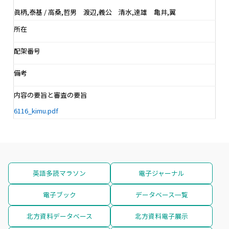
眞柄,泰基 / 高桑,哲男 渡辺,義公 清水,達雄 亀井,翼
所在
配架番号
備考
内容の要旨と審査の要旨
6116_kimu.pdf
英語多読マラソン
電子ジャーナル
電子ブック
データベース一覧
北方資料データベース
北方資料電子展示