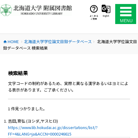
コ
ン
テ
よくある
English
ご質問
ン
ツ
へ
HOME
北海道大学学位論文目録データベース
北海道大学学位論文目
ス
home
chevron_right
chevron_right
録データベース 検索結果
キ
ッ
プ
検索結果
文字コードの制約があるため、実際と異なる漢字あるいはヨミによ
る表示があります。ご了承ください。
1 件見つかりました。
吉田,育弘 (ヨシダ,ヤスヒロ)
https://www.lib.hokudai.ac.jp/dissertations/list/?
FF=4&LANG=ja&ACCN=0000246615