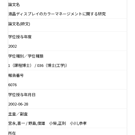
論文名
液晶ディスプレイのカラーマネージメントに関する研究
論文名(欧文)
学位授与年度
2002
学位種別／学位種類
1（課程博士） / 036（博士(工学)）
報告番号
6076
学位授与年月日
2002-06-28
主査／副査
宮永,喜一 / 野島,俊雄 小柴,正則 小川,恭孝
所在