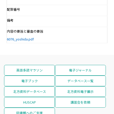
配架番号
備考
内容の要旨と審査の要旨
6076_yoshida.pdf
英語多読マラソン
電子ジャーナル
電子ブック
データベース一覧
北方資料データベース
北方資料電子展示
HUSCAP
講習会を依頼
図書館へのご支援