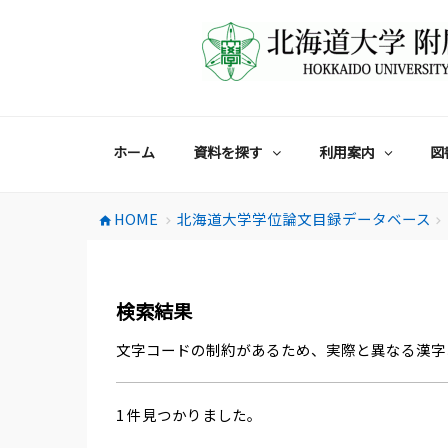
コ
ン
テ
ン
ツ
へ
ス
ホーム
資料を探す
利用案内
図
キ
ッ
プ
HOME
北海道大学学位論文目録データベース
home
chevron_right
chevron_right
検索結果
文字コードの制約があるため、実際と異なる漢字
1 件見つかりました。