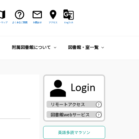
トマップ
よくあるご質問
お問合せ
アクセス
English
附属図書館について
図書館・室一覧
リモートアクセス
?
図書館webサービス
?
英語多読マラソン