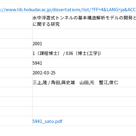
s://www.lib.hokudai.ac.jp/dissertations/list/?FF=4&LANG=ja&A
水中浮遊式トンネルの基本構造解析モデルの開発
に関する研究
2001
1（課程博士） / 036（博士(工学)）
5941
2002-03-25
三上,隆 / 角田,與史雄 山田,元 蟹江,俊仁
5941_sato.pdf