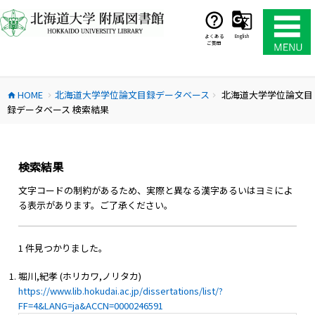
コ
ン
テ
よくある
English
ご質問
ン
ツ
へ
HOME
北海道大学学位論文目録データベース
北海道大学学位論文目
ス
home
chevron_right
chevron_right
録データベース 検索結果
キ
ッ
プ
検索結果
文字コードの制約があるため、実際と異なる漢字あるいはヨミによ
る表示があります。ご了承ください。
1 件見つかりました。
堀川,紀孝 (ホリカワ,ノリタカ)
https://www.lib.hokudai.ac.jp/dissertations/list/?
FF=4&LANG=ja&ACCN=0000246591