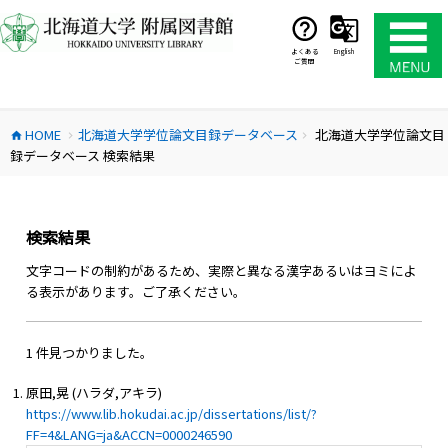
コ
ン
テ
よくある
English
ご質問
ン
ツ
へ
HOME
北海道大学学位論文目録データベース
北海道大学学位論文目
ス
home
chevron_right
chevron_right
録データベース 検索結果
キ
ッ
プ
検索結果
文字コードの制約があるため、実際と異なる漢字あるいはヨミによ
る表示があります。ご了承ください。
1 件見つかりました。
原田,晃 (ハラダ,アキラ)
https://www.lib.hokudai.ac.jp/dissertations/list/?
FF=4&LANG=ja&ACCN=0000246590