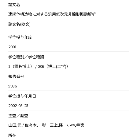
論文名
連続体構造物に対する汎用低次元非線形振動解析
論文名(欧文)
学位授与年度
2001
学位種別／学位種類
1（課程博士） / 036（博士(工学)）
報告番号
5936
学位授与年月日
2002-03-25
主査／副査
山田,元 / 佐々木,一彰 三上,隆 小林,幸徳
所在