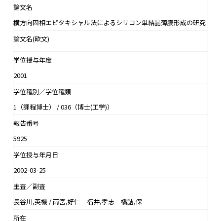
論文名
横方向固相エピタキシャル法によるシリコン単結晶薄膜形成の研究
論文名(欧文)
学位授与年度
2001
学位種別／学位種類
1（課程博士） / 036（博士(工学)）
報告番号
5925
学位授与年月日
2002-03-25
主査／副査
長谷川,英機 / 雨宮,好仁 福井,孝志 橋詰,保
所在