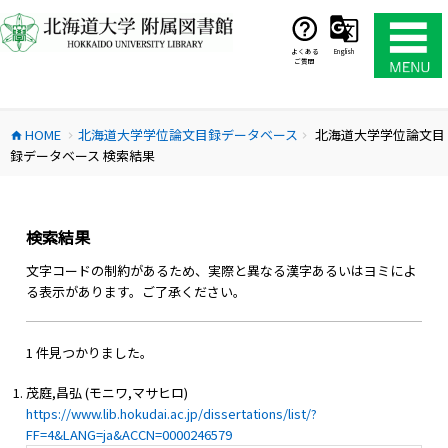
コ
ン
テ
よくある
English
ご質問
ン
ツ
へ
HOME
北海道大学学位論文目録データベース
北海道大学学位論文目
ス
home
chevron_right
chevron_right
録データベース 検索結果
キ
ッ
プ
検索結果
文字コードの制約があるため、実際と異なる漢字あるいはヨミによ
る表示があります。ご了承ください。
1 件見つかりました。
茂庭,昌弘 (モニワ,マサヒロ)
https://www.lib.hokudai.ac.jp/dissertations/list/?
FF=4&LANG=ja&ACCN=0000246579