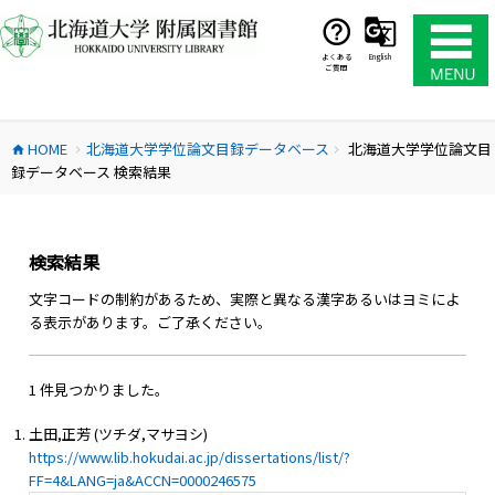
コ
ン
テ
よくある
English
ご質問
ン
ツ
へ
HOME
北海道大学学位論文目録データベース
北海道大学学位論文目
ス
home
chevron_right
chevron_right
録データベース 検索結果
キ
ッ
プ
検索結果
文字コードの制約があるため、実際と異なる漢字あるいはヨミによ
る表示があります。ご了承ください。
1 件見つかりました。
土田,正芳 (ツチダ,マサヨシ)
https://www.lib.hokudai.ac.jp/dissertations/list/?
FF=4&LANG=ja&ACCN=0000246575