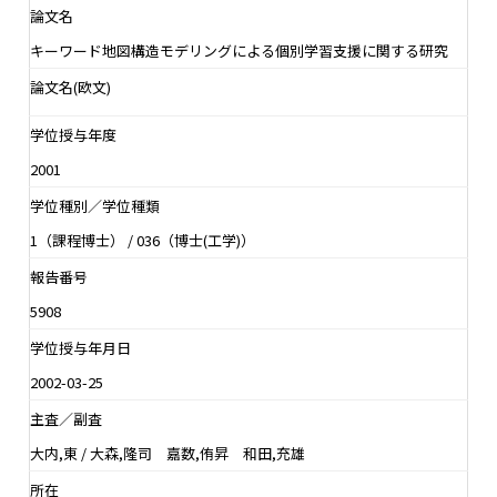
論文名
キーワード地図構造モデリングによる個別学習支援に関する研究
論文名(欧文)
学位授与年度
2001
学位種別／学位種類
1（課程博士） / 036（博士(工学)）
報告番号
5908
学位授与年月日
2002-03-25
主査／副査
大内,東 / 大森,隆司 嘉数,侑昇 和田,充雄
所在