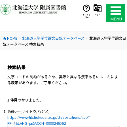
コ
ン
テ
よくある
English
ご質問
ン
ツ
へ
HOME
北海道大学学位論文目録データベース
北海道大学学位論文目
ス
home
chevron_right
chevron_right
録データベース 検索結果
キ
ッ
プ
検索結果
文字コードの制約があるため、実際と異なる漢字あるいはヨミによ
る表示があります。ご了承ください。
1 件見つかりました。
斎藤,一 (サイトウ,ハジメ)
https://www.lib.hokudai.ac.jp/dissertations/list/?
FF=4&LANG=ja&ACCN=0000246562