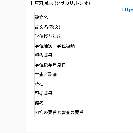
草苅,敏夫 (クサカリ,トシオ)
http
論文名
論文名(欧文)
学位授与年度
学位種別／学位種類
報告番号
学位授与年月日
主査／副査
所在
配架番号
備考
内容の要旨と審査の要旨