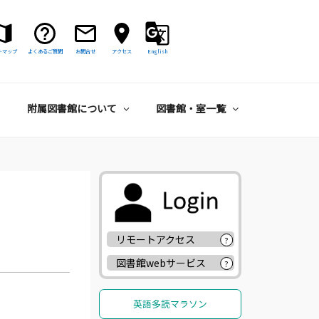
トマップ
よくあるご質問
お問合せ
アクセス
English
附属図書館について
図書館・室一覧
リモートアクセス
?
図書館webサービス
?
英語多読マラソン