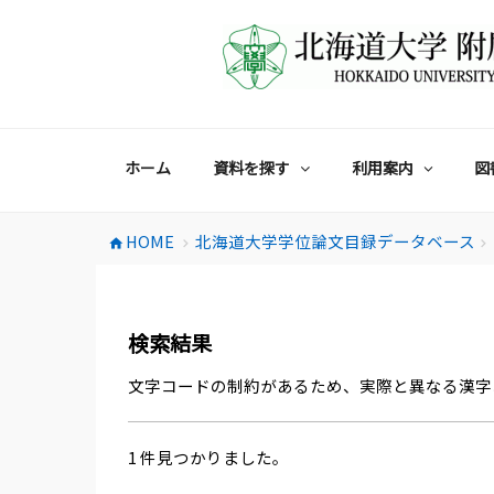
コ
ン
テ
ン
ツ
へ
ス
ホーム
資料を探す
利用案内
図
キ
ッ
プ
HOME
北海道大学学位論文目録データベース
home
chevron_right
chevron_right
検索結果
文字コードの制約があるため、実際と異なる漢字
1 件見つかりました。