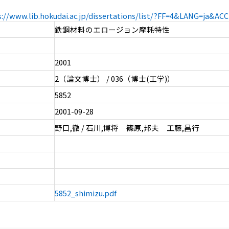
s://www.lib.hokudai.ac.jp/dissertations/list/?FF=4&LANG=ja&A
鉄鋼材料のエロージョン摩耗特性
2001
2（論文博士） / 036（博士(工学)）
5852
2001-09-28
野口,徹 / 石川,博将 篠原,邦夫 工藤,昌行
5852_shimizu.pdf