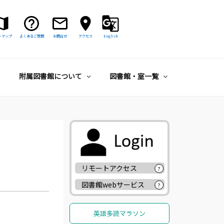
トマップ
よくあるご質問
お問合せ
アクセス
English
附属図書館について
図書館・室一覧
リモートアクセス
?
図書館webサービス
?
英語多読マラソン