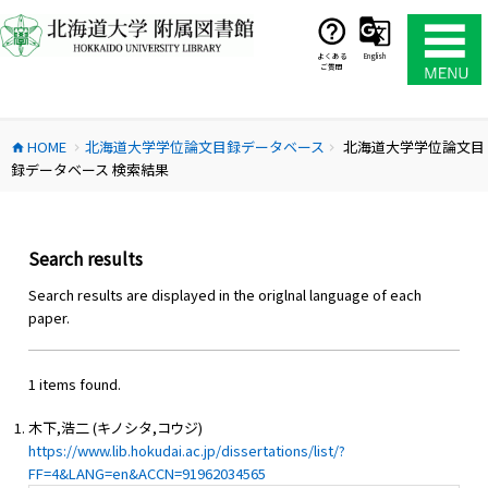
コ
ン
テ
よくある
English
ご質問
ン
ツ
へ
HOME
北海道大学学位論文目録データベース
北海道大学学位論文目
ス
home
chevron_right
chevron_right
録データベース 検索結果
キ
ッ
プ
Search results
Search results are displayed in the origlnal language of each
paper.
1 items found.
木下,浩二 (キノシタ,コウジ)
https://www.lib.hokudai.ac.jp/dissertations/list/?
FF=4&LANG=en&ACCN=91962034565