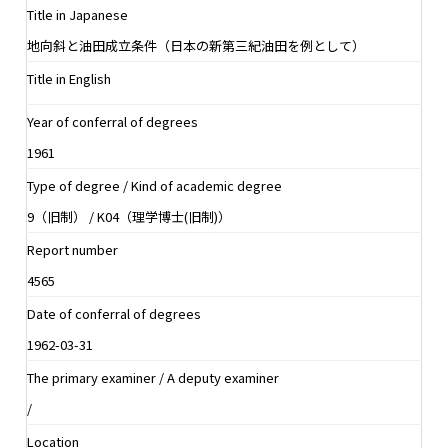
Title in Japanese
地向斜と油田成立条件（日本の新第三紀油田を例として）
Title in English
Year of conferral of degrees
1961
Type of degree / Kind of academic degree
9（旧制） / K04（理学博士(旧制)）
Report number
4565
Date of conferral of degrees
1962-03-31
The primary examiner / A deputy examiner
/
Location