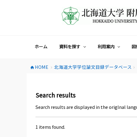
コ
ン
テ
ン
ツ
へ
ス
ホーム
資料を探す
利用案内
図
キ
ッ
プ
HOME
北海道大学学位論文目録データベース
home
chevron_right
chevron_right
Search results
Search results are displayed in the origlnal lang
1 items found.