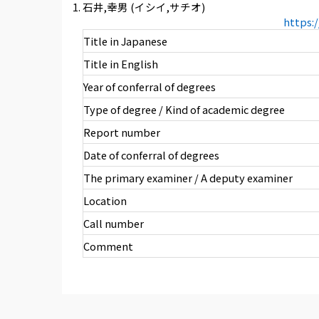
石井,幸男 (イシイ,サチオ)
https:
Title in Japanese
Title in English
Year of conferral of degrees
Type of degree / Kind of academic degree
Report number
Date of conferral of degrees
The primary examiner / A deputy examiner
Location
Call number
Comment