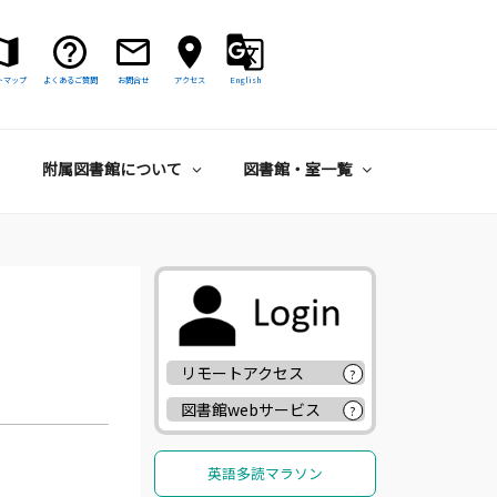
トマップ
よくあるご質問
お問合せ
アクセス
English
附属図書館について
図書館・室一覧
リモートアクセス
?
図書館webサービス
?
英語多読マラソン