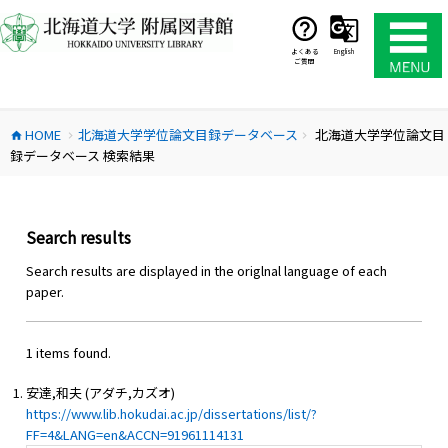
コ
ン
テ
よくある
English
ご質問
ン
ツ
へ
HOME
北海道大学学位論文目録データベース
北海道大学学位論文目
ス
home
chevron_right
chevron_right
録データベース 検索結果
キ
ッ
プ
Search results
Search results are displayed in the origlnal language of each
paper.
1 items found.
安達,和夫 (アダチ,カズオ)
https://www.lib.hokudai.ac.jp/dissertations/list/?
FF=4&LANG=en&ACCN=91961114131