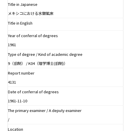
Title in Japanese
メキシコにおける水銀鉱床
Title in English
Year of conferral of degrees
1961
Type of degree / Kind of academic degree
9（旧制） / K04（理学博士(旧制)）
Report number
4131
Date of conferral of degrees
1961-11-10
The primary examiner / A deputy examiner
/
Location