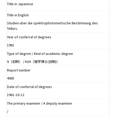
Title in Japanese
Title in English
Studien uber die spektrophotometrische Bestimmung des
Tellurs.
Year of conferral of degrees
1961
Type of degree / Kind of academic degree
9（旧制） / K04（理学博士(旧制)）
Report number
4065
Date of conferral of degrees
1961-10-12
The primary examiner / A deputy examiner
/