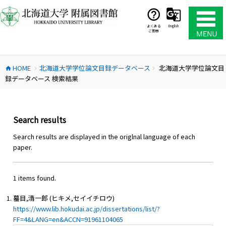
コ
ン
テ
よくある
English
ご質問
ン
ツ
へ
HOME
北海道大学学位論文目録データベース
北海道大学学位論文目
ス
home
chevron_right
chevron_right
録データベース 検索結果
キ
ッ
プ
Search results
Search results are displayed in the origlnal language of each
paper.
1 items found.
蟇目,清一郎 (ヒキメ,セイイチロウ)
https://www.lib.hokudai.ac.jp/dissertations/list/?
FF=4&LANG=en&ACCN=91961104065