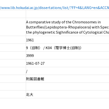
//www.lib.hokudai.ac.jp/dissertations/list/?FF=4&LANG=en&AC
A comparative study of the Chromosomes in
Butterflies(Lepidoptera-Rhopalocera) with Speci
the phylogenetic Sighnificance of Cytological Cha
1961
9（旧制） / K04（理学博士(旧制)）
3999
1961-07-27
/
附属図書館
北大