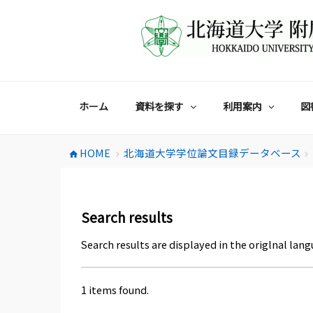
コ
ン
テ
ン
ツ
へ
ス
ホーム
資料を探す
利用案内
図
キ
ッ
プ
HOME
北海道大学学位論文目録データベース
home
chevron_right
chevron_right
Search results
Search results are displayed in the origlnal lang
1 items found.