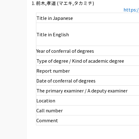
前木,孝道 (マエキ,タカミチ)
https:
Title in Japanese
Title in English
Year of conferral of degrees
Type of degree / Kind of academic degree
Report number
Date of conferral of degrees
The primary examiner / A deputy examiner
Location
Call number
Comment