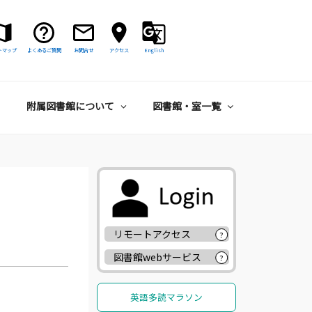
トマップ
よくあるご質問
お問合せ
アクセス
English
附属図書館について
図書館・室一覧
リモートアクセス
?
図書館webサービス
?
英語多読マラソン