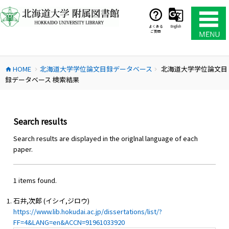
コ
ン
テ
よくある
English
ご質問
ン
ツ
へ
HOME
北海道大学学位論文目録データベース
北海道大学学位論文目
ス
home
chevron_right
chevron_right
録データベース 検索結果
キ
ッ
プ
Search results
Search results are displayed in the origlnal language of each
paper.
1 items found.
石井,次郎 (イシイ,ジロウ)
https://www.lib.hokudai.ac.jp/dissertations/list/?
FF=4&LANG=en&ACCN=91961033920