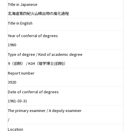
Title in Japanese
北海道第四紀火山噴出物の風化過程
Title in English
Year of conferral of degrees
1960
Type of degree / Kind of academic degree
9（旧制） / K04（理学博士(旧制)）
Report number
3920
Date of conferral of degrees
1961-03-31
The primary examiner / A deputy examiner
/
Location