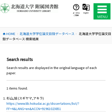
コ
ン
テ
よくある
English
ご質問
ン
ツ
へ
HOME
北海道大学学位論文目録データベース
北海道大学学位論文目
ス
home
chevron_right
chevron_right
録データベース 検索結果
キ
ッ
プ
Search results
Search results are displayed in the origlnal language of each
paper.
1 items found.
杉山,旭 (スギヤマ,アキラ)
https://www.lib.hokudai.ac.jp/dissertations/list/?
FF=4&LANG=en&ACCN=91961023851