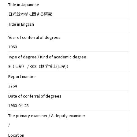
Title in Japanese
日光並木杉に関する研究
Title in English
Year of conferral of degrees
1960
Type of degree / Kind of academic degree
9（旧制） / K08（林学博士(旧制)）
Report number
3764
Date of conferral of degrees
1960-04-28
The primary examiner / A deputy examiner
/
Location