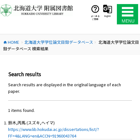
コ
ン
テ
よくある
English
ご質問
ン
ツ
へ
HOME
北海道大学学位論文目録データベース
北海道大学学位論文目
ス
home
chevron_right
chevron_right
録データベース 検索結果
キ
ッ
プ
Search results
Search results are displayed in the origlnal language of each
paper.
1 items found.
鈴木,丙馬 (スズキ,ヘイマ)
https://www.lib.hokudai.ac.jp/dissertations/list/?
FF=4&LANG=en&ACCN=91960043764