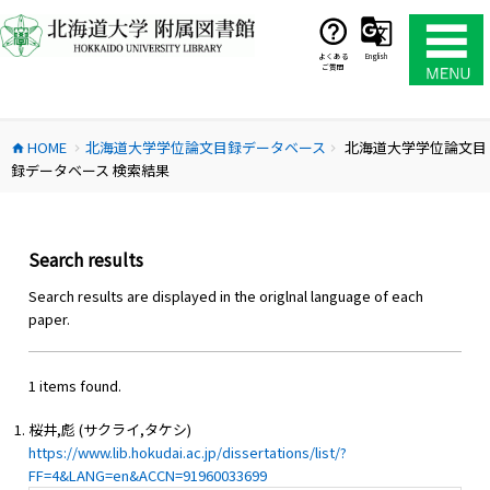
コ
ン
テ
よくある
English
ご質問
ン
ツ
へ
HOME
北海道大学学位論文目録データベース
北海道大学学位論文目
ス
home
chevron_right
chevron_right
録データベース 検索結果
キ
ッ
プ
Search results
Search results are displayed in the origlnal language of each
paper.
1 items found.
桜井,彪 (サクライ,タケシ)
https://www.lib.hokudai.ac.jp/dissertations/list/?
FF=4&LANG=en&ACCN=91960033699