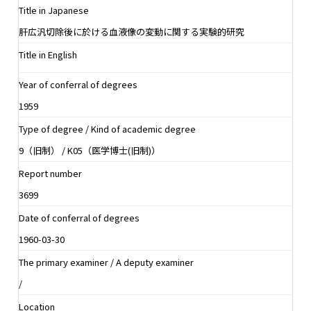
Title in Japanese
肝広汎切除後に於ける血液像の変動に関する実験的研究
Title in English
Year of conferral of degrees
1959
Type of degree / Kind of academic degree
9（旧制） / K05（医学博士(旧制)）
Report number
3699
Date of conferral of degrees
1960-03-30
The primary examiner / A deputy examiner
/
Location