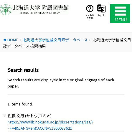
コ
ン
テ
よくある
English
ご質問
ン
ツ
へ
HOME
北海道大学学位論文目録データベース
北海道大学学位論文目
ス
home
chevron_right
chevron_right
録データベース 検索結果
キ
ッ
プ
Search results
Search results are displayed in the origlnal language of each
paper.
1 items found.
佐藤,文男 (サトウ,フミオ)
https://www.lib.hokudai.ac.jp/dissertations/list/?
FF=4&LANG=en&ACCN=91960033621