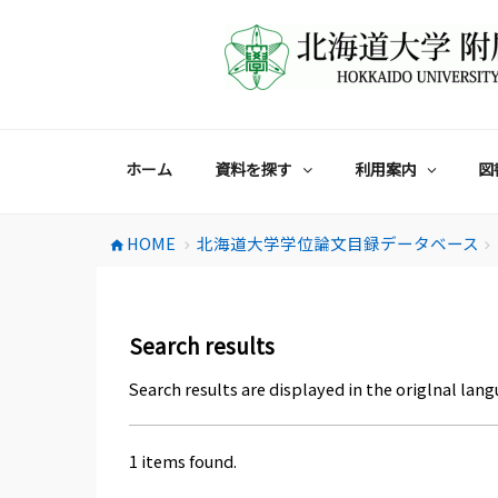
コ
ン
テ
ン
ツ
へ
ス
ホーム
資料を探す
利用案内
図
キ
ッ
プ
HOME
北海道大学学位論文目録データベース
home
chevron_right
chevron_right
Search results
Search results are displayed in the origlnal lang
1 items found.