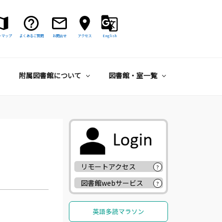
トマップ
よくあるご質問
お問合せ
アクセス
English
附属図書館について
図書館・室一覧
リモートアクセス
?
図書館webサービス
?
英語多読マラソン