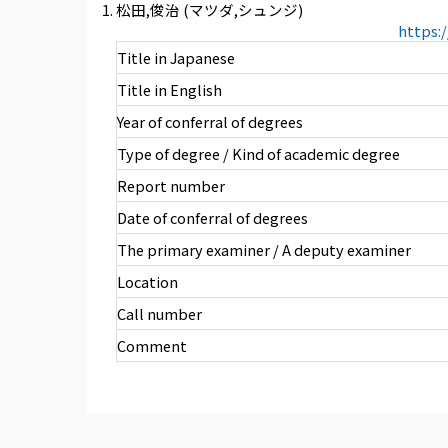
松田,俊治 (マツダ,シュンジ)
https:
Title in Japanese
Title in English
Year of conferral of degrees
Type of degree / Kind of academic degree
Report number
Date of conferral of degrees
The primary examiner / A deputy examiner
Location
Call number
Comment