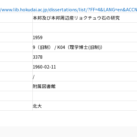
//www.lib.hokudai.ac.jp/dissertations/list/?FF=4&LANG=en&AC
本邦及び本邦周辺産リョクチュウ石の研究
1959
9（旧制） / K04（理学博士(旧制)）
3378
1960-02-11
/
附属図書館
北大