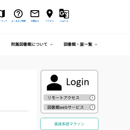
トマップ
よくあるご質問
お問合せ
アクセス
English
附属図書館について
図書館・室一覧
リモートアクセス
?
図書館webサービス
?
英語多読マラソン