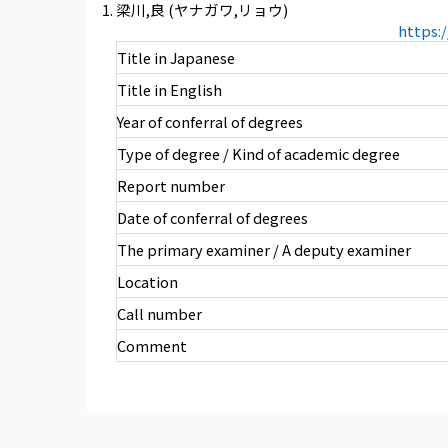
梁川,良 (ヤナガワ,リョウ)
https:
Title in Japanese
Title in English
Year of conferral of degrees
Type of degree / Kind of academic degree
Report number
Date of conferral of degrees
The primary examiner / A deputy examiner
Location
Call number
Comment