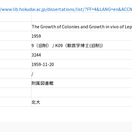
//www.lib.hokudai.ac.jp/dissertations/list/?FF=4&LANG=en&AC
The Growth of Colonies and Growth in vivo of Lep
1959
9（旧制） / K09（獣医学博士(旧制)）
3244
1959-11-20
/
附属図書館
北大