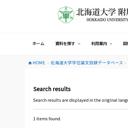
コ
ン
テ
ン
ツ
へ
ス
ホーム
資料を探す
利用案内
図
キ
ッ
プ
HOME
北海道大学学位論文目録データベース
home
chevron_right
chevron_right
Search results
Search results are displayed in the origlnal lang
1 items found.