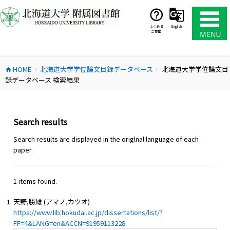
コ
ン
テ
よくある
English
ご質問
ン
ツ
へ
HOME
北海道大学学位論文目録データベース
北海道大学学位論文目
ス
home
chevron_right
chevron_right
録データベース 検索結果
キ
ッ
プ
Search results
Search results are displayed in the origlnal language of each
paper.
1 items found.
天野,勝雄 (アマノ,カツオ)
https://www.lib.hokudai.ac.jp/dissertations/list/?
FF=4&LANG=en&ACCN=91959113228