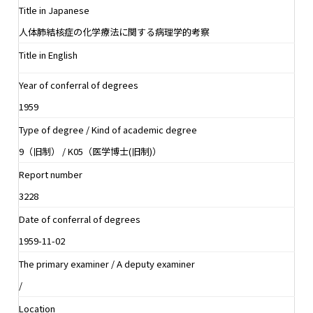
Title in Japanese
人体肺結核症の化学療法に関する病理学的考察
Title in English
Year of conferral of degrees
1959
Type of degree / Kind of academic degree
9（旧制） / K05（医学博士(旧制)）
Report number
3228
Date of conferral of degrees
1959-11-02
The primary examiner / A deputy examiner
/
Location