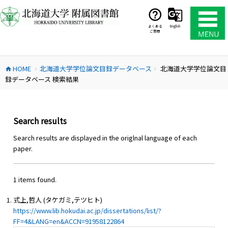
コ
ン
テ
よくある
English
ご質問
ン
ツ
へ
HOME
北海道大学学位論文目録データベース
北海道大学学位論文目
ス
home
chevron_right
chevron_right
録データベース 検索結果
キ
ッ
プ
Search results
Search results are displayed in the origlnal language of each
paper.
1 items found.
式上,哲人 (タケガミ,テツヒト)
https://www.lib.hokudai.ac.jp/dissertations/list/?
FF=4&LANG=en&ACCN=91958122864