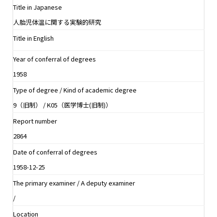
Title in Japanese
人胎児体温に関する実験的研究
Title in English
Year of conferral of degrees
1958
Type of degree / Kind of academic degree
9（旧制） / K05（医学博士(旧制)）
Report number
2864
Date of conferral of degrees
1958-12-25
The primary examiner / A deputy examiner
/
Location