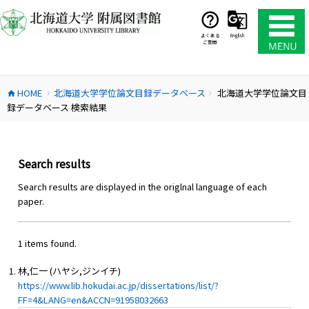
コ
ン
テ
よくある
English
ご質問
ン
ツ
へ
HOME
北海道大学学位論文目録データベース
北海道大学学位論文目
ス
home
chevron_right
chevron_right
録データベース 検索結果
キ
ッ
プ
Search results
Search results are displayed in the origlnal language of each
paper.
1 items found.
林,仁一 (ハヤシ,ジンイチ)
https://www.lib.hokudai.ac.jp/dissertations/list/?
FF=4&LANG=en&ACCN=91958032663