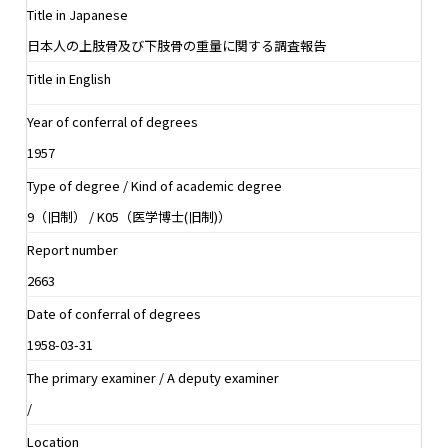
Title in Japanese
日本人の上肢骨及び下肢骨の重量に関する調査報告
Title in English
Year of conferral of degrees
1957
Type of degree / Kind of academic degree
9（旧制） / K05（医学博士(旧制)）
Report number
2663
Date of conferral of degrees
1958-03-31
The primary examiner / A deputy examiner
/
Location