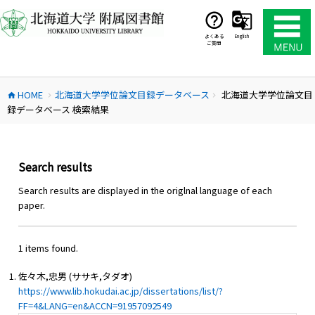
コ
ン
テ
よくある
English
ご質問
ン
ツ
へ
HOME
北海道大学学位論文目録データベース
北海道大学学位論文目
ス
home
chevron_right
chevron_right
録データベース 検索結果
キ
ッ
プ
Search results
Search results are displayed in the origlnal language of each
paper.
1 items found.
佐々木,忠男 (ササキ,タダオ)
https://www.lib.hokudai.ac.jp/dissertations/list/?
FF=4&LANG=en&ACCN=91957092549