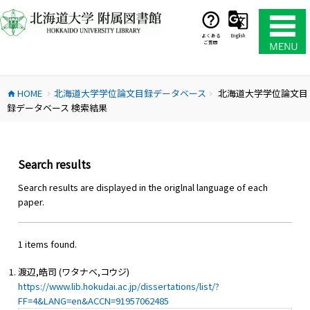
コ
ン
テ
よくある
English
ご質問
ン
ツ
へ
HOME
北海道大学学位論文目録データベース
北海道大学学位論文目
ス
home
chevron_right
chevron_right
録データベース 検索結果
キ
ッ
プ
Search results
Search results are displayed in the origlnal language of each
paper.
1 items found.
渡辺,皓司 (ワタナベ,コウジ)
https://www.lib.hokudai.ac.jp/dissertations/list/?
FF=4&LANG=en&ACCN=91957062485