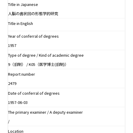
Title in Japanese
人脳の歯状回の形態学的研究
Title in English
Year of conferral of degrees
1957
Type of degree / Kind of academic degree
9（旧制） / K05（医学博士(旧制)）
Report number
2479
Date of conferral of degrees
1957-06-03
The primary examiner / A deputy examiner
/
Location