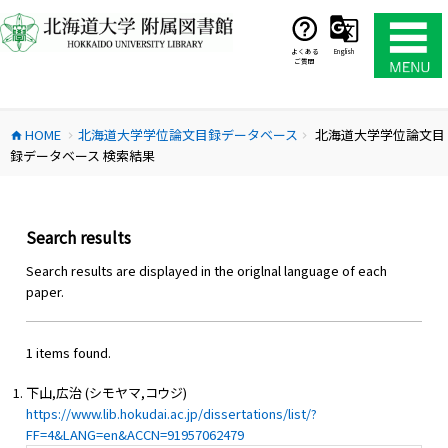
コ
ン
テ
よくある
English
ご質問
ン
ツ
へ
HOME
北海道大学学位論文目録データベース
北海道大学学位論文目
ス
home
chevron_right
chevron_right
録データベース 検索結果
キ
ッ
プ
Search results
Search results are displayed in the origlnal language of each
paper.
1 items found.
下山,広治 (シモヤマ,コウジ)
https://www.lib.hokudai.ac.jp/dissertations/list/?
FF=4&LANG=en&ACCN=91957062479