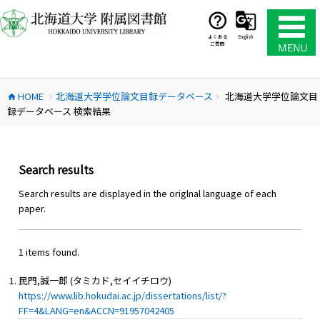
コ
ン
テ
よくある
English
ご質問
ン
ツ
へ
HOME
北海道大学学位論文目録データベース
北海道大学学位論文目
ス
home
chevron_right
chevron_right
録データベース 検索結果
キ
ッ
プ
Search results
Search results are displayed in the origlnal language of each
paper.
1 items found.
民門,誠一郎 (タミカド,セイイチロウ)
https://www.lib.hokudai.ac.jp/dissertations/list/?
FF=4&LANG=en&ACCN=91957042405