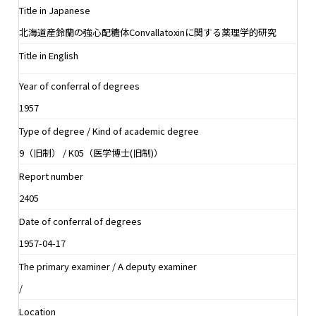
Title in Japanese
北海道産鈴蘭の強心配糖体Convallatoxinに関する薬理学的研究
Title in English
Year of conferral of degrees
1957
Type of degree / Kind of academic degree
9（旧制） / K05（医学博士(旧制)）
Report number
2405
Date of conferral of degrees
1957-04-17
The primary examiner / A deputy examiner
/
Location