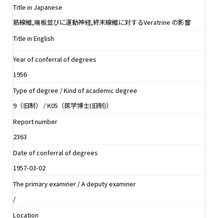
Title in Japanese
筋線維,端板並びに運動神経,終末線維に対するVeratrine の影響
Title in English
Year of conferral of degrees
1956
Type of degree / Kind of academic degree
9（旧制） / K05（医学博士(旧制)）
Report number
2363
Date of conferral of degrees
1957-03-02
The primary examiner / A deputy examiner
/
Location