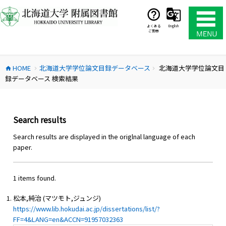
コ
ン
テ
よくある
English
ご質問
ン
ツ
へ
HOME
北海道大学学位論文目録データベース
北海道大学学位論文目
ス
home
chevron_right
chevron_right
録データベース 検索結果
キ
ッ
プ
Search results
Search results are displayed in the origlnal language of each
paper.
1 items found.
松本,純治 (マツモト,ジュンジ)
https://www.lib.hokudai.ac.jp/dissertations/list/?
FF=4&LANG=en&ACCN=91957032363