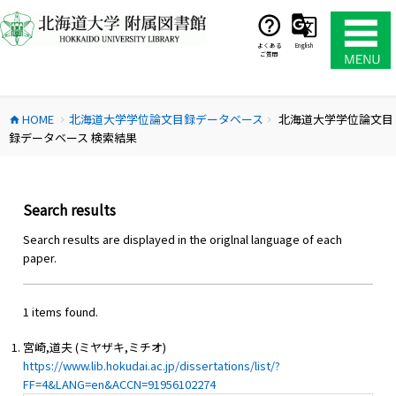
コ
ン
テ
よくある
English
ご質問
ン
ツ
へ
HOME
北海道大学学位論文目録データベース
北海道大学学位論文目
ス
home
chevron_right
chevron_right
録データベース 検索結果
キ
ッ
プ
Search results
Search results are displayed in the origlnal language of each
paper.
1 items found.
宮崎,道夫 (ミヤザキ,ミチオ)
https://www.lib.hokudai.ac.jp/dissertations/list/?
FF=4&LANG=en&ACCN=91956102274