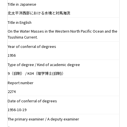
Title in Japanese
北太平洋西部における水塊と対馬海流
Title in English
On the Water Masses in the Western North Pacific Ocean and the
Tsushima Current.
Year of conferral of degrees
1956
Type of degree / Kind of academic degree
9（旧制） / K04（理学博士(旧制)）
Report number
2274
Date of conferral of degrees
1956-10-19
The primary examiner / A deputy examiner