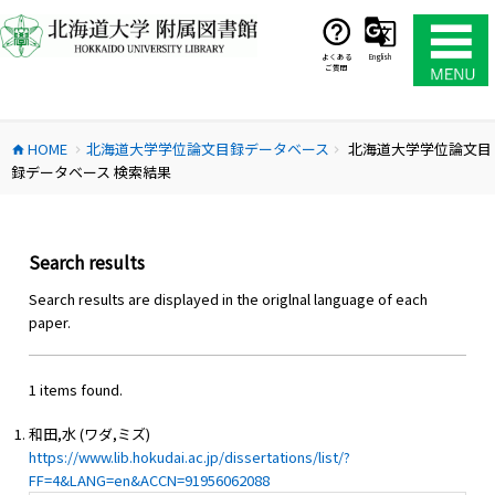
コ
ン
テ
よくある
English
ご質問
ン
ツ
へ
HOME
北海道大学学位論文目録データベース
北海道大学学位論文目
ス
home
chevron_right
chevron_right
録データベース 検索結果
キ
ッ
プ
Search results
Search results are displayed in the origlnal language of each
paper.
1 items found.
和田,水 (ワダ,ミズ)
https://www.lib.hokudai.ac.jp/dissertations/list/?
FF=4&LANG=en&ACCN=91956062088