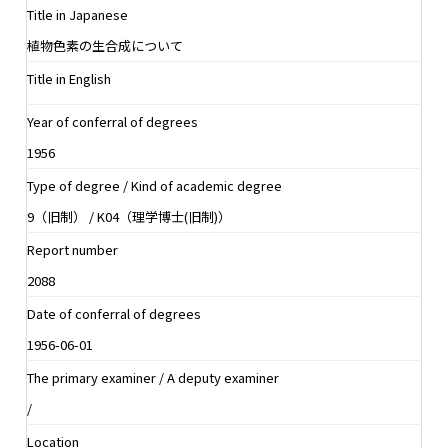
Title in Japanese
植物色素の生合成について
Title in English
Year of conferral of degrees
1956
Type of degree / Kind of academic degree
9（旧制） / K04（理学博士(旧制)）
Report number
2088
Date of conferral of degrees
1956-06-01
The primary examiner / A deputy examiner
/
Location