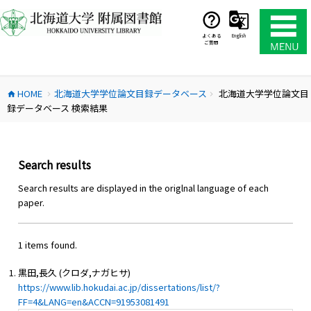
コ
ン
テ
よくある
English
ご質問
ン
ツ
へ
HOME
北海道大学学位論文目録データベース
北海道大学学位論文目
ス
home
chevron_right
chevron_right
録データベース 検索結果
キ
ッ
プ
Search results
Search results are displayed in the origlnal language of each
paper.
1 items found.
黒田,長久 (クロダ,ナガヒサ)
https://www.lib.hokudai.ac.jp/dissertations/list/?
FF=4&LANG=en&ACCN=91953081491