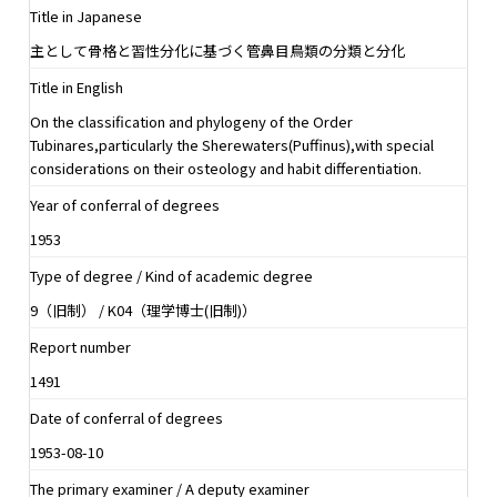
Title in Japanese
主として骨格と習性分化に基づく管鼻目鳥類の分類と分化
Title in English
On the classification and phylogeny of the Order
Tubinares,particularly the Sherewaters(Puffinus),with special
considerations on their osteology and habit differentiation.
Year of conferral of degrees
1953
Type of degree / Kind of academic degree
9（旧制） / K04（理学博士(旧制)）
Report number
1491
Date of conferral of degrees
1953-08-10
The primary examiner / A deputy examiner