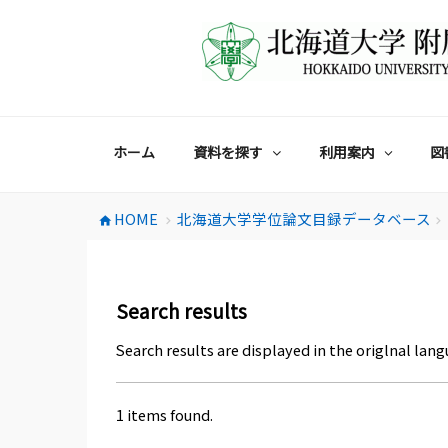
コ
ン
テ
ン
ツ
へ
ス
ホーム
資料を探す
利用案内
図
キ
ッ
プ
HOME
北海道大学学位論文目録データベース
home
chevron_right
chevron_right
Search results
Search results are displayed in the origlnal lang
1 items found.