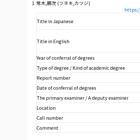
常木,勝次 (ツネキ,カツジ)
https:
Title in Japanese
Title in English
Year of conferral of degrees
Type of degree / Kind of academic degree
Report number
Date of conferral of degrees
The primary examiner / A deputy examiner
Location
Call number
Comment