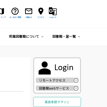
トマップ
よくあるご質問
お問合せ
アクセス
English
附属図書館について
図書館・室一覧
リモートアクセス
?
図書館webサービス
?
英語多読マラソン