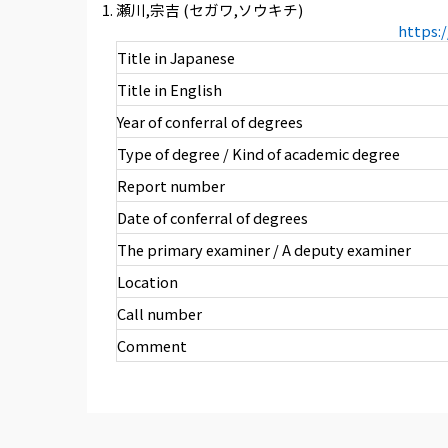
瀬川,宗吉 (セガワ,ソウキチ)
https:
Title in Japanese
Title in English
Year of conferral of degrees
Type of degree / Kind of academic degree
Report number
Date of conferral of degrees
The primary examiner / A deputy examiner
Location
Call number
Comment