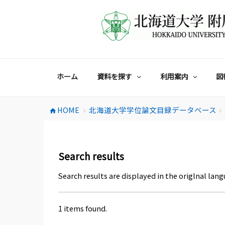
コ
ン
テ
ン
ツ
へ
ス
ホーム
資料を探す
利用案内
図
キ
ッ
プ
HOME
北海道大学学位論文目録データベース
home
chevron_right
chevron_right
Search results
Search results are displayed in the origlnal lang
1 items found.