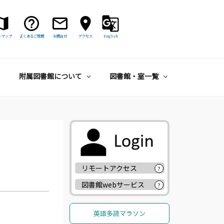
トマップ
よくあるご質問
お問合せ
アクセス
English
附属図書館について
図書館・室一覧
リモートアクセス
?
図書館webサービス
?
英語多読マラソン