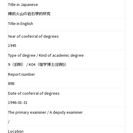
Title in Japanese
樽前火山の岩石學的研究
Title in English
Year of conferral of degrees
1945
Type of degree / Kind of academic degree
9（旧制） / K04（理学博士(旧制)）
Report number
898
Date of conferral of degrees
1946-01-31
The primary examiner / A deputy examiner
/
Location