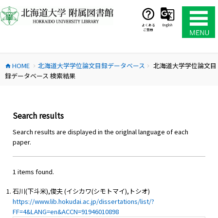
コ
ン
テ
よくある
English
ご質問
ン
ツ
へ
HOME
北海道大学学位論文目録データベース
北海道大学学位論文目
ス
home
chevron_right
chevron_right
録データベース 検索結果
キ
ッ
プ
Search results
Search results are displayed in the origlnal language of each
paper.
1 items found.
石川(下斗米),俊夫 (イシカワ(シモトマイ),トシオ)
https://www.lib.hokudai.ac.jp/dissertations/list/?
FF=4&LANG=en&ACCN=91946010898