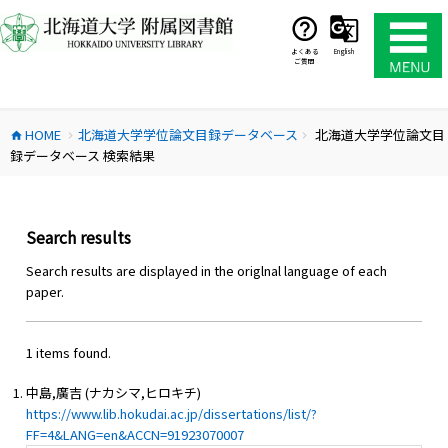
コ
ン
テ
よくある
English
ご質問
ン
ツ
へ
HOME
北海道大学学位論文目録データベース
北海道大学学位論文目
ス
home
chevron_right
chevron_right
録データベース 検索結果
キ
ッ
プ
Search results
Search results are displayed in the origlnal language of each
paper.
1 items found.
中島,廣吉 (ナカシマ,ヒロキチ)
https://www.lib.hokudai.ac.jp/dissertations/list/?
FF=4&LANG=en&ACCN=91923070007