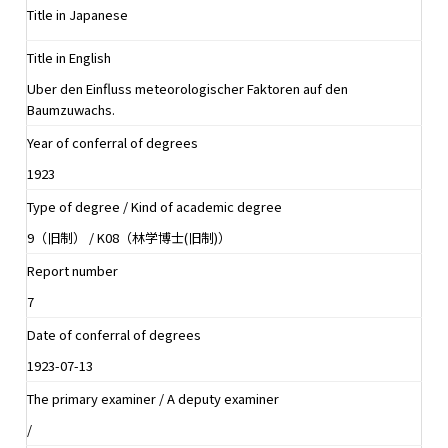
Title in Japanese
Title in English
Uber den Einfluss meteorologischer Faktoren auf den
Baumzuwachs.
Year of conferral of degrees
1923
Type of degree / Kind of academic degree
9（旧制） / K08（林学博士(旧制)）
Report number
7
Date of conferral of degrees
1923-07-13
The primary examiner / A deputy examiner
/