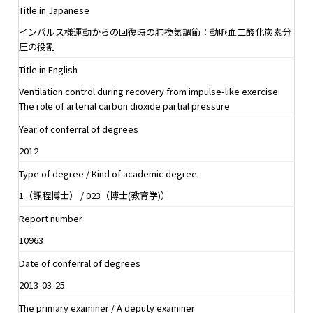
Title in Japanese
インパルス様運動からの回復時の肺換気調節：動脈血二酸化炭素分
圧の役割
Title in English
Ventilation control during recovery from impulse-like exercise:
The role of arterial carbon dioxide partial pressure
Year of conferral of degrees
2012
Type of degree / Kind of academic degree
1（課程博士） / 023（博士(教育学)）
Report number
10963
Date of conferral of degrees
2013-03-25
The primary examiner / A deputy examiner