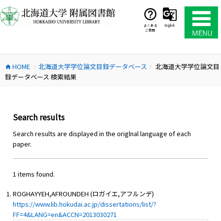
コ
ン
テ
よくある
English
ご質問
ン
ツ
へ
HOME
北海道大学学位論文目録データベース
北海道大学学位論文目
ス
home
chevron_right
chevron_right
録データベース 検索結果
キ
ッ
プ
Search results
Search results are displayed in the origlnal language of each
paper.
1 items found.
ROGHAYYEH,AFROUNDEH (ロガイエ,アフルンデ)
https://www.lib.hokudai.ac.jp/dissertations/list/?
FF=4&LANG=en&ACCN=2013030271