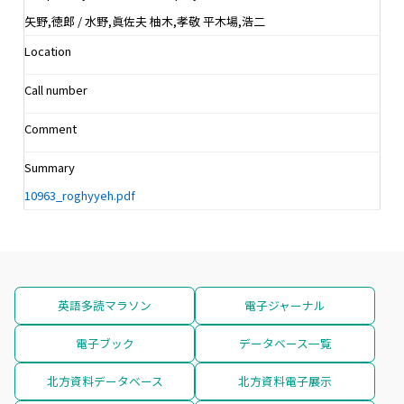
矢野,徳郎 / 水野,眞佐夫 柚木,孝敬 平木場,浩二
Location
Call number
Comment
Summary
10963_roghyyeh.pdf
英語多読マラソン
電子ジャーナル
電子ブック
データベース一覧
北方資料データベース
北方資料電子展示