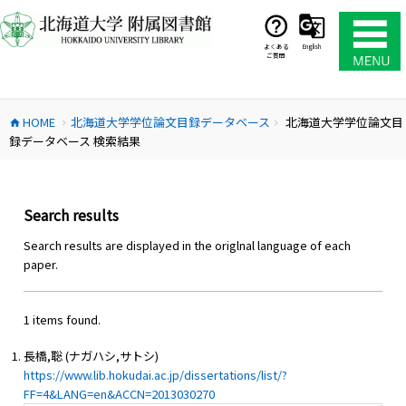
コ
ン
テ
よくある
English
ご質問
ン
ツ
へ
HOME
北海道大学学位論文目録データベース
北海道大学学位論文目
ス
home
chevron_right
chevron_right
録データベース 検索結果
キ
ッ
プ
Search results
Search results are displayed in the origlnal language of each
paper.
1 items found.
長橋,聡 (ナガハシ,サトシ)
https://www.lib.hokudai.ac.jp/dissertations/list/?
FF=4&LANG=en&ACCN=2013030270