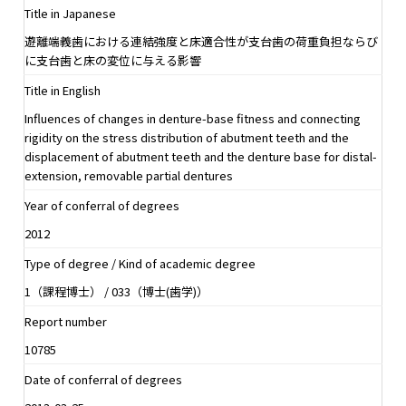
Title in Japanese
遊離端義歯における連結強度と床適合性が支台歯の荷重負担ならび
に支台歯と床の変位に与える影響
Title in English
Influences of changes in denture-base fitness and connecting
rigidity on the stress distribution of abutment teeth and the
displacement of abutment teeth and the denture base for distal-
extension, removable partial dentures
Year of conferral of degrees
2012
Type of degree / Kind of academic degree
1（課程博士） / 033（博士(歯学)）
Report number
10785
Date of conferral of degrees