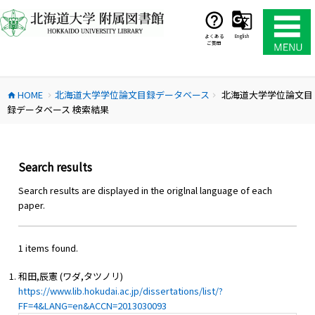
コ
ン
テ
よくある
English
ご質問
ン
ツ
へ
HOME
北海道大学学位論文目録データベース
北海道大学学位論文目
ス
home
chevron_right
chevron_right
録データベース 検索結果
キ
ッ
プ
Search results
Search results are displayed in the origlnal language of each
paper.
1 items found.
和田,辰憲 (ワダ,タツノリ)
https://www.lib.hokudai.ac.jp/dissertations/list/?
FF=4&LANG=en&ACCN=2013030093