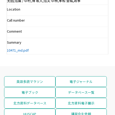
太田,信廣 / 中村,博 坂入,信夫 中林,孝和 金城,政孝
Location
Call number
Comment
Summary
10471_md.pdf
英語多読マラソン
電子ジャーナル
電子ブック
データベース一覧
北方資料データベース
北方資料電子展示
HUSCAP
講習会を依頼