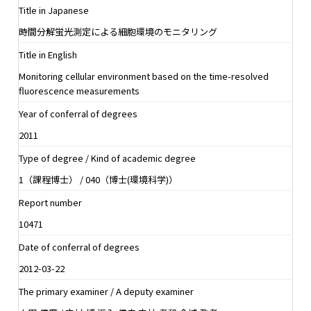
Title in Japanese
時間分解蛍光測定による細胞環境のモニタリング
Title in English
Monitoring cellular environment based on the time-resolved
fluorescence measurements
Year of conferral of degrees
2011
Type of degree / Kind of academic degree
1（課程博士） / 040（博士(環境科学)）
Report number
10471
Date of conferral of degrees
2012-03-22
The primary examiner / A deputy examiner