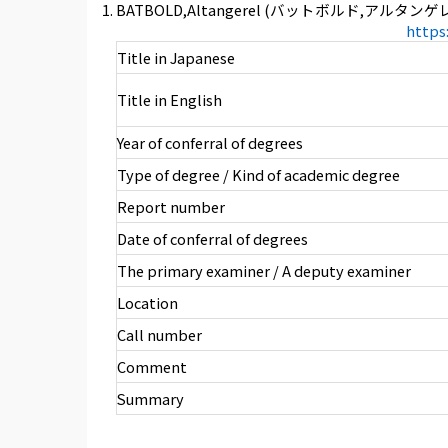
BATBOLD,Altangerel (バットボルド,アルタンゲ
https
Title in Japanese
Title in English
Year of conferral of degrees
Type of degree / Kind of academic degree
Report number
Date of conferral of degrees
The primary examiner / A deputy examiner
Location
Call number
Comment
Summary