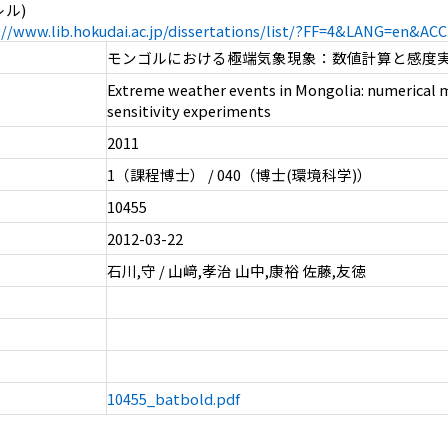
レル)
://www.lib.hokudai.ac.jp/dissertations/list/?FF=4&LANG=en&A
モンゴルにおける極端気象現象：数値計算と感度
Extreme weather events in Mongolia: numerical 
sensitivity experiments
2011
1（課程博士） / 040（博士(環境科学)）
10455
2012-03-22
石川,守 / 山﨑,孝治 山中,康裕 佐藤,友徳
10455_batbold.pdf