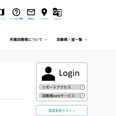
トマップ
よくあるご質問
お問合せ
アクセス
English
附属図書館について
図書館・室一覧
リモートアクセス
?
図書館webサービス
?
英語多読マラソン