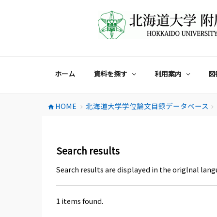
コ
ン
テ
ン
ツ
へ
ス
ホーム
資料を探す
利用案内
図
キ
ッ
プ
HOME
北海道大学学位論文目録データベース
home
chevron_right
chevron_right
Search results
Search results are displayed in the origlnal lang
1 items found.