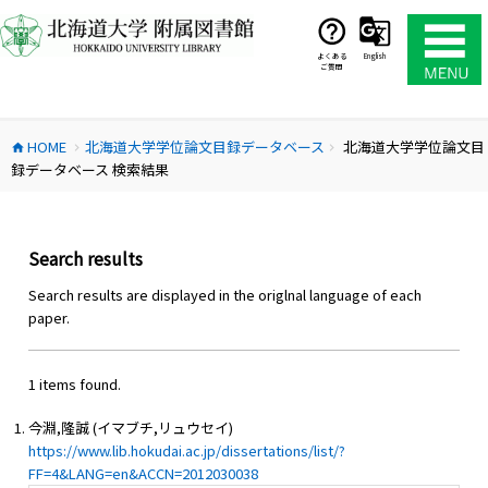
コ
ン
テ
よくある
English
ご質問
ン
ツ
へ
HOME
北海道大学学位論文目録データベース
北海道大学学位論文目
ス
home
chevron_right
chevron_right
録データベース 検索結果
キ
ッ
プ
Search results
Search results are displayed in the origlnal language of each
paper.
1 items found.
今淵,隆誠 (イマブチ,リュウセイ)
https://www.lib.hokudai.ac.jp/dissertations/list/?
FF=4&LANG=en&ACCN=2012030038