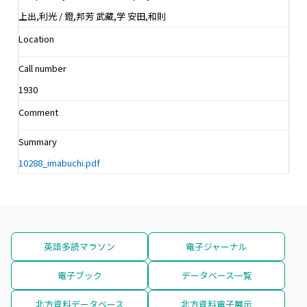
上出,利光 / 鐙,邦芳 武藏,学 安田,和則
Location
Call number
1930
Comment
Summary
10288_imabuchi.pdf
英語多読マラソン
電子ジャーナル
電子ブック
データベース一覧
北方資料データベース
北方資料電子展示