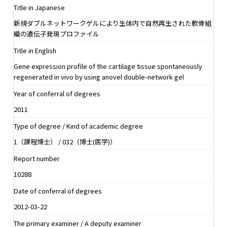
Title in Japanese
新規ダブルネットワークゲルにより生体内で自然再生された軟骨組
織の遺伝子発現プロファイル
Title in English
Gene expression profile of the cartilage tissue spontaneously
regenerated in vivo by using anovel double-network gel
Year of conferral of degrees
2011
Type of degree / Kind of academic degree
1（課程博士） / 032（博士(医学)）
Report number
10288
Date of conferral of degrees
2012-03-22
The primary examiner / A deputy examiner