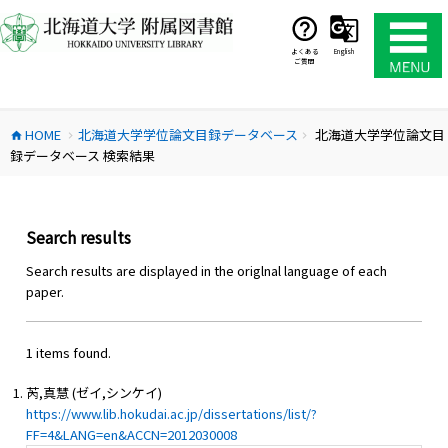
コ
ン
テ
よくある
English
ご質問
ン
ツ
へ
HOME
北海道大学学位論文目録データベース
北海道大学学位論文目
ス
home
chevron_right
chevron_right
録データベース 検索結果
キ
ッ
プ
Search results
Search results are displayed in the origlnal language of each
paper.
1 items found.
芮,真慧 (ゼイ,シンケイ)
https://www.lib.hokudai.ac.jp/dissertations/list/?
FF=4&LANG=en&ACCN=2012030008