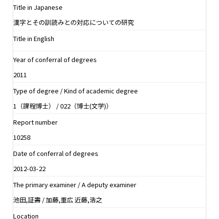
Title in Japanese
漢字とその訓読みとの対応についての研究
Title in English
Year of conferral of degrees
2011
Type of degree / Kind of academic degree
1（課程博士） / 022（博士(文学)）
Report number
10258
Date of conferral of degrees
2012-03-22
The primary examiner / A deputy examiner
池田,証壽 / 加藤,重広 近藤,浩之
Location