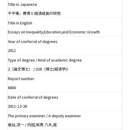
Title in Japanese
不平等，教育と経済成長の研究
Title in English
Essays on Inequality,Education,and Economic Growth
Year of conferral of degrees
2011
Type of degree / Kind of academic degree
2（論文博士） / 028（博士(経済学)）
Report number
6800
Date of conferral of degrees
2011-12-26
The primary examiner / A deputy examiner
板谷,淳一 / 内田,和男 八木,匡