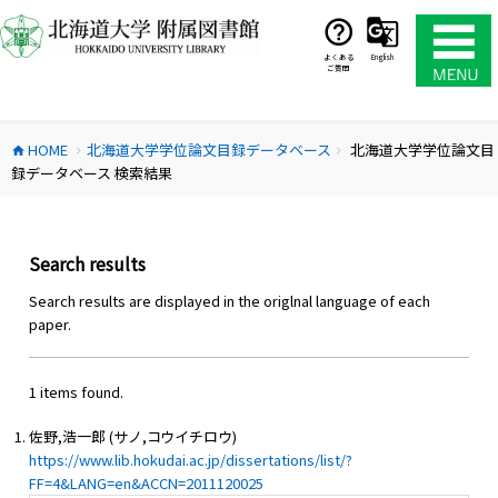
コ
ン
テ
よくある
English
ご質問
ン
ツ
へ
HOME
北海道大学学位論文目録データベース
北海道大学学位論文目
ス
home
chevron_right
chevron_right
録データベース 検索結果
キ
ッ
プ
Search results
Search results are displayed in the origlnal language of each
paper.
1 items found.
佐野,浩一郎 (サノ,コウイチロウ)
https://www.lib.hokudai.ac.jp/dissertations/list/?
FF=4&LANG=en&ACCN=2011120025